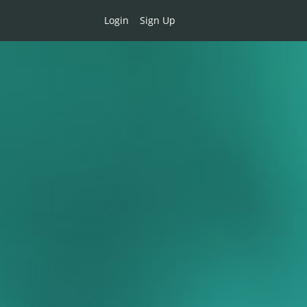
Login
Sign Up